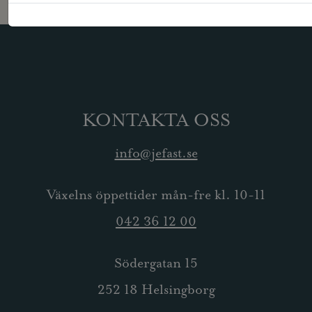
KONTAKTA OSS
info@jefast.se
Växelns öppettider mån-fre kl. 10-11
042 36 12 00
Södergatan 15
252 18 Helsingborg