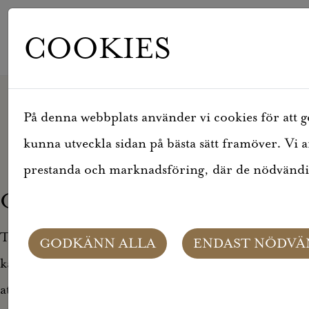
COOKIES
HEM
LEDIGT JUST NU
På denna webbplats använder vi cookies för att ge
OBJEKTSDETALJ
OBJEKTSDETALJ
kunna utveckla sidan på bästa sätt framöver. Vi 
prestanda och marknadsföring, där de nödvändiga
OBJEKTET KAN EJ VISAS
Tyvärr kan inte objektet du efterfrågade visas. Det
GODKÄNN ALLA
ENDAST NÖDVÄ
kan t.ex. bero på att det inte längre finns tillgängligt
att söka.