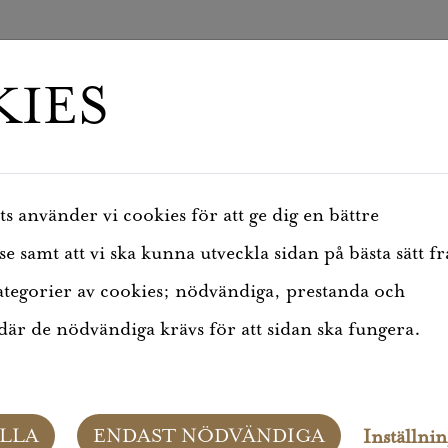
IES
 använder vi cookies för att ge dig en bättre
TSDETALJ
 samt att vi ska kunna utveckla sidan på bästa sätt f
ALJ
ategorier av cookies; nödvändiga, prestanda och
är de nödvändiga krävs för att sidan ska fungera.
J VISAS
LLA
ENDAST NÖDVÄNDIGA
Inställni