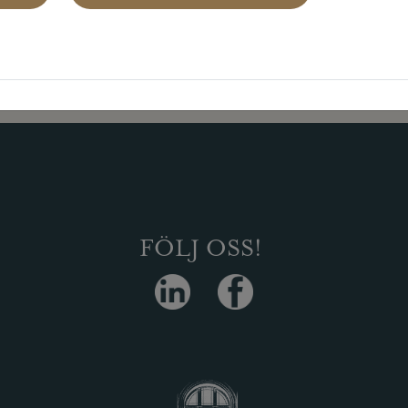
. Det kan t.ex. bero på att det inte längre finns
FÖLJ OSS!