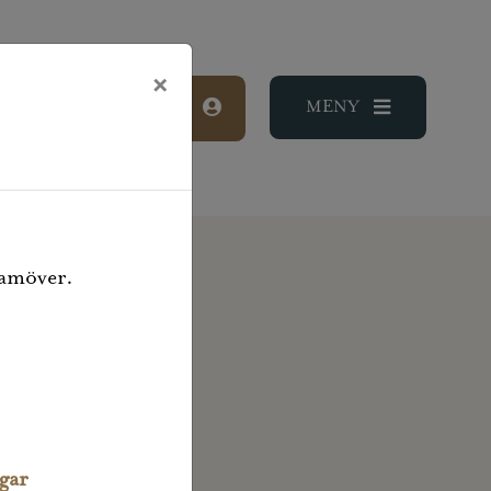
×
LOGGA IN
ramöver.
ngar