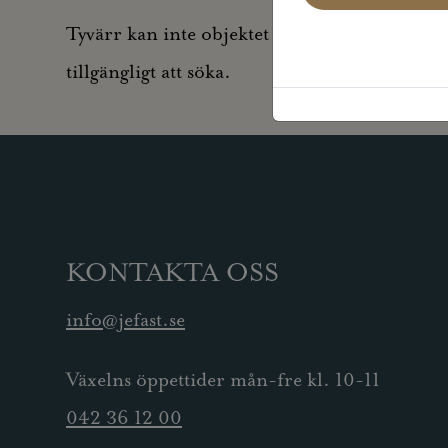
Tyvärr kan inte objektet du efterfrågade visas
tillgängligt att söka.
KONTAKTA OSS
info@jefast.se
Växelns öppettider mån-fre kl. 10-11
042 36 12 00