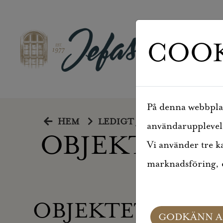
COOK
På denna webbplats
HEM
LEDIGT JUST NU
OBJEK
användarupplevelse
OBJEKTSDET
Vi använder tre k
marknadsföring, d
OBJEKTET KAN E
GODKÄNN A