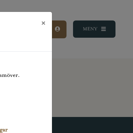
×
LOGGA IN
ramöver.
ngar