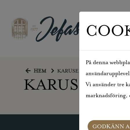
COOK
På denna webbplats
HEM
KARUSELL 2
användarupplevelse
KARUSELL 2
Vi använder tre k
marknadsföring, d
GODKÄNN A