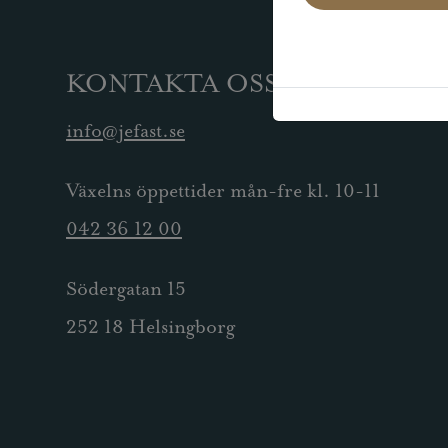
KONTAKTA OSS
info@jefast.se
Växelns öppettider mån-fre kl. 10-11
042 36 12 00
Södergatan 15
252 18 Helsingborg